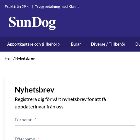
Hoppa till innehåll
Frakt från 59 kr | Trygg betalning med Klarna
Apportkastare och tillbehör
Burar
Diverse / Tillbehör
D
Hem
/
Nyhetsbrev
Nyhetsbrev
Registrera dig för vårt nyhetsbrev för att få
uppdateringar från oss.
Förnamn:
*
Efternamn:
*