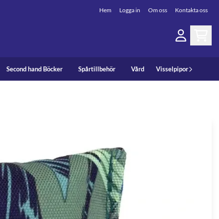
Hem
Logga in
Om oss
Kontakta oss
Second hand Böcker
Spårtillbehör
Vård
Visselpipor