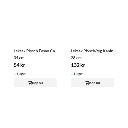
Leksak Plysch Fasan Ca
Leksak Plysch/tyg Kanin
34 cm
28 cm
54 kr
132 kr
I lager
I lager
Köp nu
Köp nu