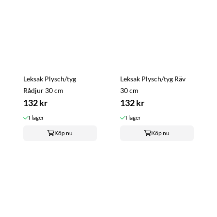
Leksak Plysch/tyg
Leksak Plysch/tyg Räv
Rådjur 30 cm
30 cm
132 kr
132 kr
I lager
I lager
Köp nu
Köp nu