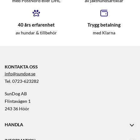
med PostNord eller DHL
av jakthundsartiklar
40 års erfarenhet
Trygg betalning
av hundar & tillbehör
med Klarna
KONTAKTA OSS
info@sundog.se
Tel. 0723-623282
SunDog AB
Flintavägen 1
243 36 Höör
HANDLA
Villkor
Kontakta oss