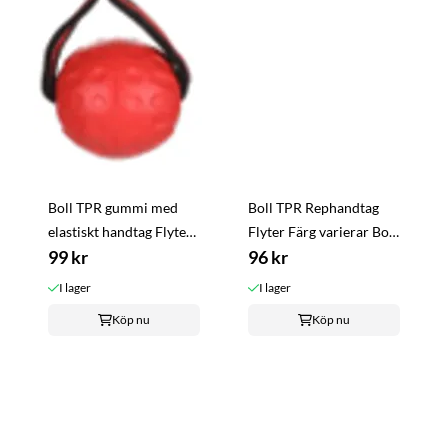
Boll TPR gummi med
Boll TPR Rephandtag
elastiskt handtag Flyter
Flyter Färg varierar Boll
Röd Boll diameter 7 cm
99 kr
diameter ca 6,5 cm
96 kr
Totallängd ca 18 cm
I lager
I lager
Köp nu
Köp nu