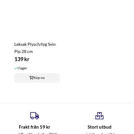
Leksak Plysch/tyg Svin
Pip 28 cm
139 kr
I lager
Köp nu
Frakt från 59 kr
Stort utbud