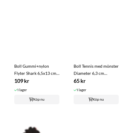
Boll Gummi+nylon
Boll Tennis med mönster
Flyter Shark 6,5x13 cm
Diameter 6,3 cm
Chuckit
109 kr
Blandade färger 3-pack
65 kr
(en färg/fp)
I lager
I lager
Köp nu
Köp nu