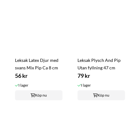
Leksak Latex Djur med
Leksak Plysch And Pip
svans Mix Pip Ca 8 cm
Utan fyllning 47 cm
56 kr
79 kr
I lager
I lager
Köp nu
Köp nu