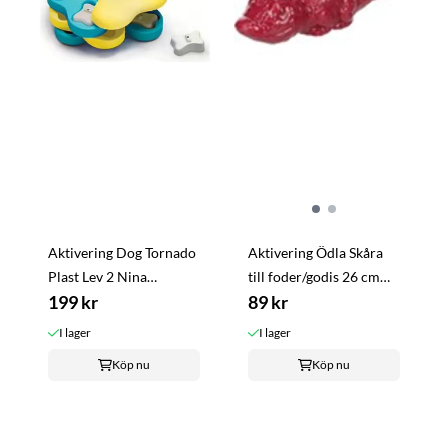
Aktivering Dog Tornado
Aktivering Ödla Skåra
Plast Lev 2 Nina
till foder/godis 26 cm
Ottosson
199 kr
TPR gummi Squeaker
89 kr
I lager
I lager
Köp nu
Köp nu