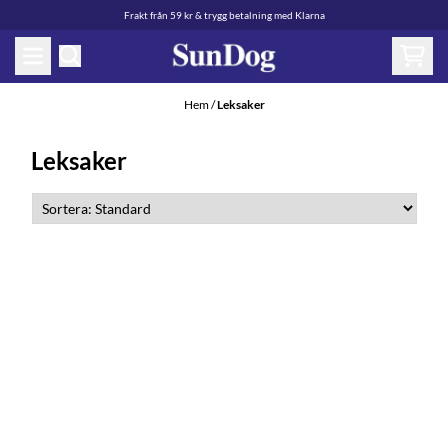
Hoppa till innehåll
Frakt från 59 kr & trygg betalning med Klarna
Hem
/
Leksaker
Leksaker