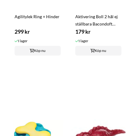
Agilitylek Ring + Hinder
Aktivering Boll 2 hål ej
ställbara Bacondoft
299 kr
Flyter 8 cm M Starmark
179 kr
I lager
I lager
Köp nu
Köp nu