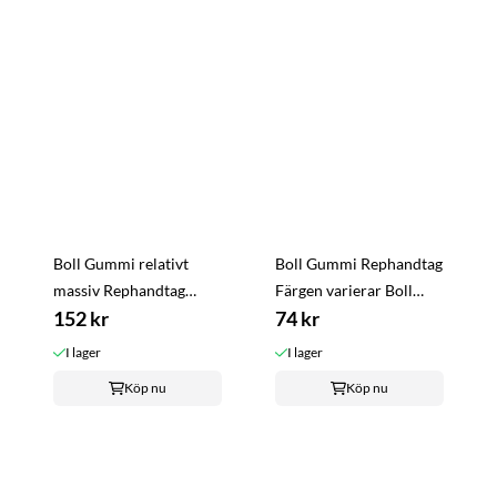
Boll Gummi relativt
Boll Gummi Rephandtag
massiv Rephandtag
Färgen varierar Boll
Varierande färger Flyter
152 kr
diameter 6 cm
74 kr
Boll diameter 8 cm
I lager
I lager
Köp nu
Köp nu